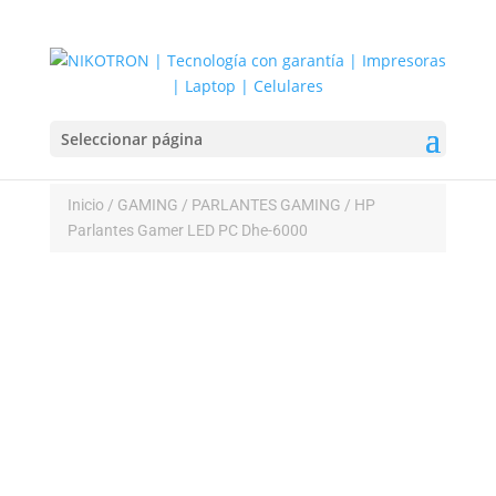
Seleccionar página
Inicio
/
GAMING
/
PARLANTES GAMING
/ HP
Parlantes Gamer LED PC Dhe-6000
– Control touch para encender/apagar el efecto