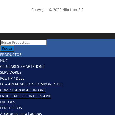
Copyright © 2022 Nikotron S.A
Schließen
Búsqueda
de
Buscar
productos
PRODUCTOS
NUC
CELULARES SMARTPHONE
SERVIDORES
PCs, HP / DELL
PC – ARMADAS CON COMPONENTES
COMPUTADOR ALL IN ONE
PROCESADORES INTEL & AMD
LAPTOPS
PERIFÉRICOS
Accesorios para Laptops